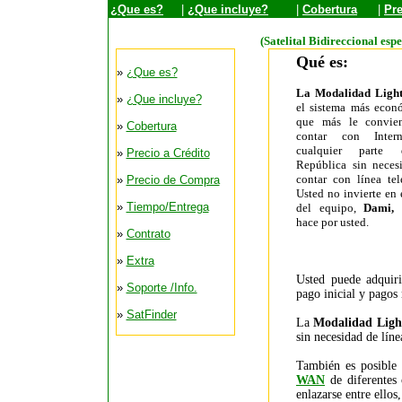
¿Que es?
|
¿Que incluye?
|
Cobertura
|
Pre
(Satelital Bidireccional esp
Qué es:
»
¿Que es?
La Modalidad Light
»
¿Que incluye?
el sistema más econ
que más le convie
»
Cobertura
contar con Inter
cualquier parte
»
Precio a Crédito
República sin neces
contar con línea tel
»
Precio de Compra
Usted no invierte en 
»
Tiempo/Entrega
del equipo,
Dami, 
hace por usted.
»
Contrato
»
Extra
Usted puede adquir
»
Soporte /Info.
pago inicial y pagos
»
SatFinder
La
Modalidad Ligh
sin necesidad de líne
También es posible
WAN
de diferentes 
enlazarse entre ellos