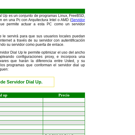
ial Up es un conjunto de programas Linux, FreeBSD,
an en una Pc con Arquitectura Intel o AMD (
Servidor
que permite actuar a esta PC como un servidor
e le servirá para que sus usuarios locales puedan
nternet a través de su servidor con autentificación
ando su servidor como puerta de enlace.
rvidor Dial Up le permite optimizar el uso del ancho
leando configuraciones proxy, e incorpora una
wares que harán la diferencia entre Usted, y su
los programas que conforman el servidor dial up
iguen:
de Servidor Dial Up.
l up
Precio