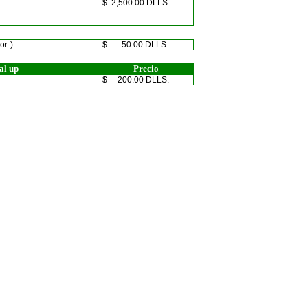
$ 2,500.00 DLLS.
or-)
$ 50.00 DLLS.
al up
Precio
$ 200.00 DLLS.