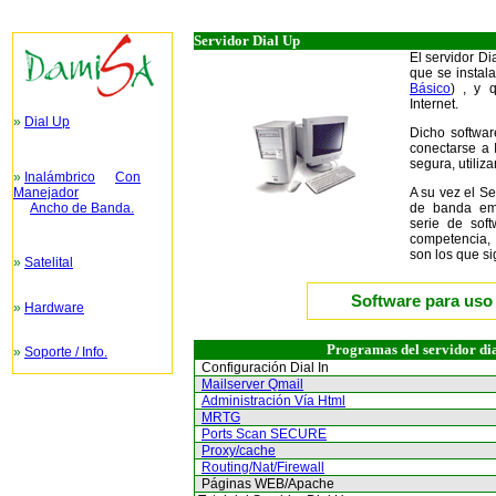
Servidor Dial Up
El servidor D
que se instal
Básico
) , y 
Internet.
»
Dial Up
Dicho softwar
conectarse a I
segura, utiliz
»
Inalámbrico
Con
Manejador
A su vez el Se
Ancho de Banda.
de banda emp
serie de soft
competencia, 
son los que s
»
Satelital
Software para uso 
»
Hardware
Programas del servidor dia
»
Soporte / Info.
Configuración Dial In
Mailserver Qmail
Administración Vía Html
MRTG
Ports Scan SECURE
Proxy/cache
Routing/Nat/Firewall
Páginas WEB/Apache