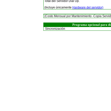
Total del Servidor Dial Up.
(Incluye únicamente
Hardware del servidor)
(Costo Mensual por Mantenimiento -Copia Servid
Programa opcional para di
Sincronización